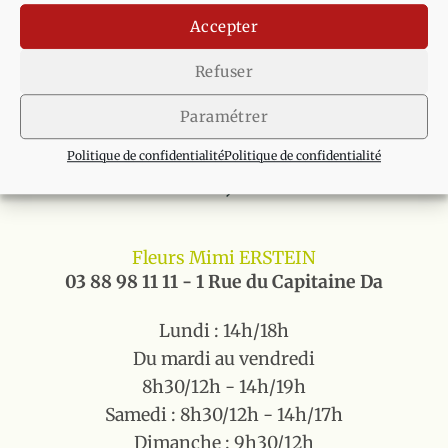
Du Mardi au Vendredi
Accepter
9h/12h - 14h/19h
Refuser
Samedi : 8h30/12h - 14h/17h
Fermé le mercredi matin
Paramétrer
Politique de confidentialité
Politique de confidentialité
Fleurs Mimi ERSTEIN
03 88 98 11 11 - 1 Rue du Capitaine Da
Lundi : 14h/18h
Du mardi au vendredi
8h30/12h - 14h/19h
Samedi : 8h30/12h - 14h/17h
Dimanche : 9h30/12h